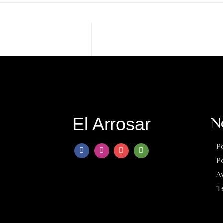
El Arrosar
No
Po
Po
Av
T