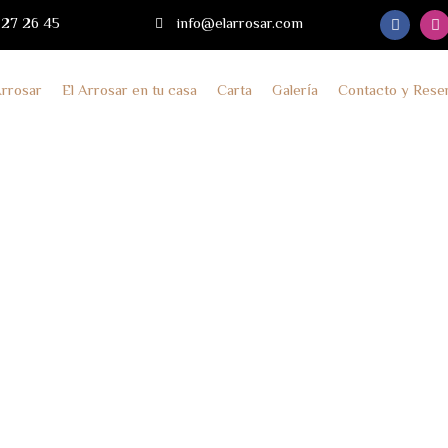
 27 26 45
info@elarrosar.com
Arrosar
El Arrosar en tu casa
Carta
Galería
Contacto y Rese