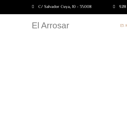
C/ Salvador Cuya, 10 - 35008
928
El Arrosar
El 
CALIENTES