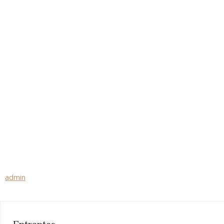
HOME
FOOD MENU
CALIENTES
admin
Entrantes