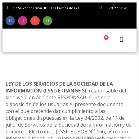
C/ Salvador Cuya, 10 - Las Palmas de G.C.
928 27 26 45
El Arros
El Arrosar en tu casa
Contacto y Res
Ribera del Rio Miño
LEY DE LOS SERVICIOS DE LA SOCIEDAD DE LA
INFORMACIÓN (LSSI)
ETRANGE SL
responsable del
sitio web, en adelante RESPONSABLE, pone a
disposición de los usuarios el presente documento,
con el que pretende dar cumplimiento a las
obligaciones dispuestas en la Ley 34/2002, de 11 de
julio, de Servicios de la Sociedad de la Información y de
Comercio Electrónico (LSSICE), BOE N º 166, así como
informar a todos los usuarios del sitio web respecto a